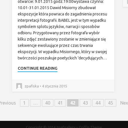
otwarcie: 9.01.2015 godz.19:00wystawa czynna:
10.01-31.01.2015 Dawid Misiorny zbudował
ekspozycje która powraca do zagadnienia procesu
interpretacji fotografii. BABEL jest w tym wypadku
symbolem splotu języków, narracji i sposobów
odbioru. Przygotowany przez fotografa wybór
kilku zdjęć zestawiony zostanie w zmieniające się
sekwencje ewoluujące przez czas trwania
ekspozycji. W wypadku Misiornego, który w swojej
twórczości poszukuje poetyckich 'decydujących…
CONTINUE READING
zpafiska • 4 stycznia 2015
revious
1
…
40
41
42
43
44
45
Ne
Copyright © 2014
zpafgallery
–
Griffin Theme