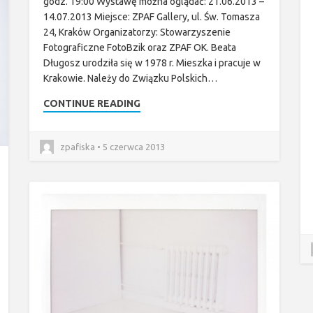
godz. 19:00 Wystawę można oglądać: 21.06.2013 –
14.07.2013 Miejsce: ZPAF Gallery, ul. Św. Tomasza
24, Kraków Organizatorzy: Stowarzyszenie
Fotograficzne FotoBzik oraz ZPAF OK. Beata
Długosz urodziła się w 1978 r. Mieszka i pracuje w
Krakowie. Należy do Związku Polskich…
CONTINUE READING
zpafiska • 5 czerwca 2013