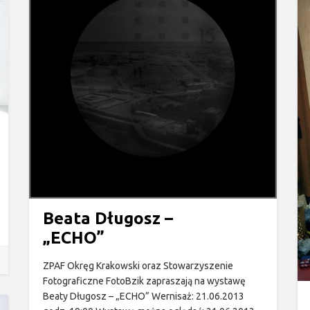
Beata Długosz –
„ECHO”
ZPAF Okręg Krakowski oraz Stowarzyszenie
Fotograficzne FotoBzik zapraszają na wystawę
Beaty Długosz – „ECHO” Wernisaż: 21.06.2013