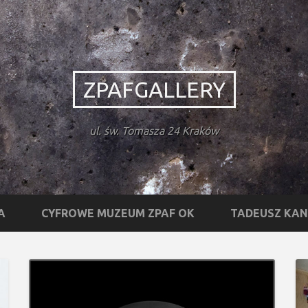
ZPAFGALLERY
ul. św. Tomasza 24 Kraków
A
CYFROWE MUZEUM ZPAF OK
TADEUSZ KA