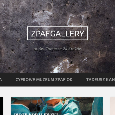
ZPAFGALLERY
ul. św. Tomasza 24 Kraków
A
CYFROWE MUZEUM ZPAF OK
TADEUSZ KA