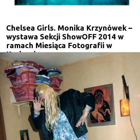
Chelsea Girls. Monika Krzynówek –
wystawa Sekcji ShowOFF 2014 w
ramach Miesiąca Fotografii w
Krakowie
17 maja o 19.30 zapraszamy zapraszamy na wernisaż wystawy
Chelsea Girls. Moniki Krzynówek. Wystawa Sekcji ShowOFF 2014
jest częścią Miesiąca Fotografii w Krakowie. wystawa czynna od
czwartku do niedzieli od 11:00-18:00 Chelsea Girls. Monika
Krzynówek Tytuł serii Moniki Krzynówek nawiązuje do
eksperymentalnego filmu z 1966 roku, Chelsea Girls. Skojarzenie
fotografowanych papużek i rejestrowanych przez Andy’ego…
CONTINUE READING
zpafiska • 5 maja 2014