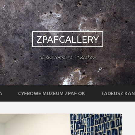
ZPAFGALLERY
ul. św. Tomasza 24 Kraków
A
CYFROWE MUZEUM ZPAF OK
TADEUSZ KA