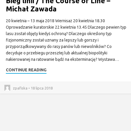
Bieg linii / The Course of Line –
Michał Zawada
20 kwietnia – 13 maja 2018 Wernisaż 20 kwietnia 18.30
Oprowadzanie kuratorskie 22 kwietnia 13.45 Dlaczego pewien typ
lasu został objęty kiedyś ochroną? Dlaczego określony typ
fizjonomiczny został uznany za lepszy lub gorszy i
przyporządkowywany do rasy panów lub niewolników? Co
decyduje o przebiegu przeszłej lub aktualnej biopolityki
nakierowanej na ratowanie bądź na eksterminację? Wystawa…
CONTINUE READING
zpafiska • 18 lipca 2018