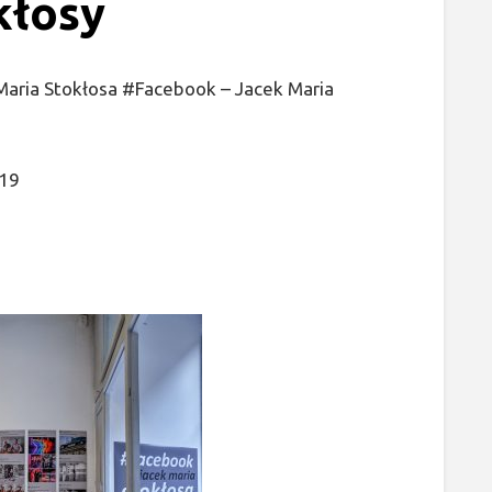
kłosy
aria Stokłosa #Facebook – Jacek Maria
019