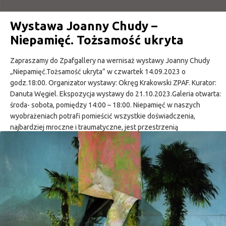
Wystawa Joanny Chudy –
Niepamięć. Tożsamość ukryta
Zapraszamy do Zpafgallery na wernisaż wystawy Joanny Chudy
„Niepamięć.Tożsamość ukryta” w czwartek 14.09.2023 o
godz.18:00. Organizator wystawy: Okręg Krakowski ZPAF. Kurator:
Danuta Węgiel. Ekspozycja wystawy do 21.10.2023.Galeria otwarta:
środa- sobota, pomiędzy 14:00 – 18:00. Niepamięć w naszych
wyobrażeniach potrafi pomieścić wszystkie doświadczenia,
najbardziej mroczne i traumatyczne, jest przestrzenią
nieograniczoną, ale przeważnie niedostępną i zakrytą. W…
CONTINUE READING
zpafiska • 8 września 2023