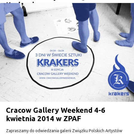
Krakowie
17 maja o 19.30 zapraszamy zapraszamy na wernisaż wystawy
Chelsea Girls. Moniki Krzynówek. Wystawa Sekcji ShowOFF 2014
jest częścią Miesiąca Fotografii w Krakowie. wystawa czynna od
czwartku do niedzieli od 11:00-18:00 Chelsea Girls. Monika
Krzynówek Tytuł serii Moniki Krzynówek nawiązuje do
eksperymentalnego filmu z 1966 roku, Chelsea Girls. Skojarzenie
fotografowanych papużek i rejestrowanych przez Andy’ego…
CONTINUE READING
zpafiska • 5 maja 2014
Cracow Gallery Weekend 4-6
kwietnia 2014 w ZPAF
Zapraszamy do odwiedzania galerii Związku Polskich Artystów