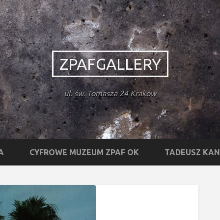
ZPAFGALLERY
ul. św. Tomasza 24 Kraków
A
CYFROWE MUZEUM ZPAF OK
TADEUSZ KA