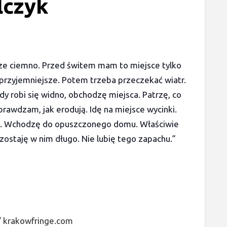
lczyk
cze ciemno. Przed świtem mam to miejsce tylko
ajprzyjemniejsze. Potem trzeba przeczekać wiatr.
dy robi się widno, obchodzę miejsca. Patrzę, co
Sprawdzam, jak ero
dują. Idę na miejsce wycinki.
toi. Wchodzę do opuszczonego domu. Właściwie
 zostaję w nim długo. Nie lubię tego zapachu.”
 krakowfringe.com