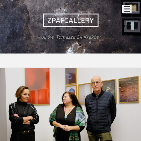
ZPAFGALLERY
ul. św. Tomasza 24 Kraków