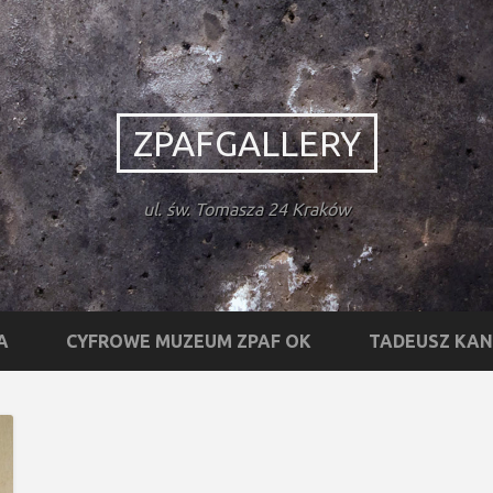
ZPAFGALLERY
ul. św. Tomasza 24 Kraków
A
CYFROWE MUZEUM ZPAF OK
TADEUSZ KA