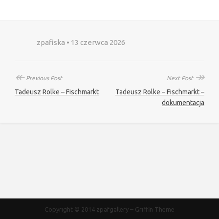
zpafiska • 13 czerwca 2026
↞
↠
Previous Post
Next Post
Tadeusz Rolke – Fischmarkt
Tadeusz Rolke – Fischmarkt –
dokumentacja
Copyright © 2014
zpafgallery
–
Griffin Theme