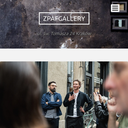
ZPAFGALLERY
ul. św. Tomasza 24 Kraków