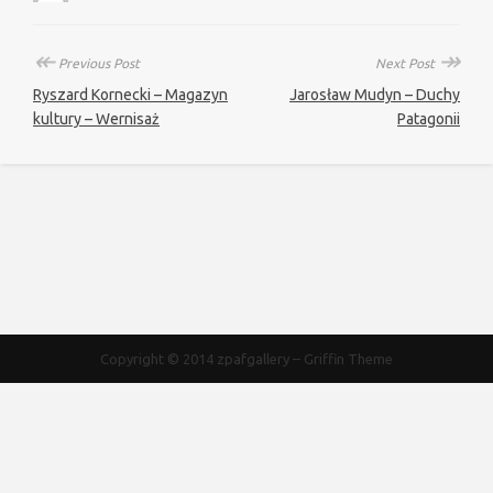
↞
↠
Previous Post
Next Post
Ryszard Kornecki – Magazyn
Jarosław Mudyn – Duchy
kultury – Wernisaż
Patagonii
Copyright © 2014
zpafgallery
–
Griffin Theme