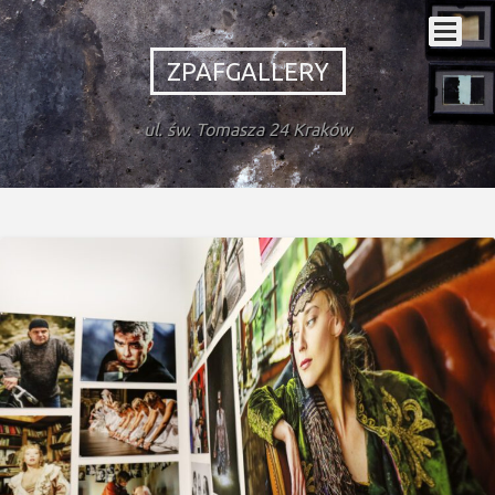
ZPAFGALLERY
ul. św. Tomasza 24 Kraków