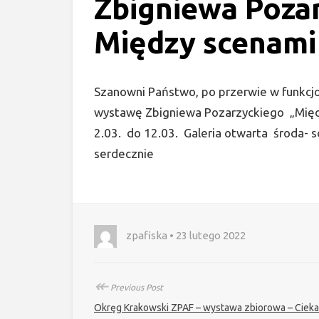
Zbigniewa Poza
Między scenami
Szanowni Państwo, po przerwie w funkcj
wystawę Zbigniewa Pozarzyckiego „Mię
2.03. do 12.03. Galeria otwarta środa- 
serdecznie
zpafiska • 23 lutego 2022
↞
Previous Post
Okręg Krakowski ZPAF – wystawa zbiorowa – Ciek