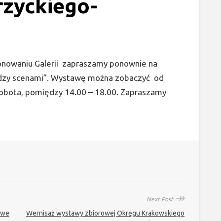
rzyckiego-
onowaniu Galerii zapraszamy ponownie na
dzy scenami”. Wystawę można zobaczyć od
sobota, pomiędzy 14.00 – 18.00. Zapraszamy
↠
Next Post
awe
Wernisaż wystawy zbiorowej Okręgu Krakowskiego