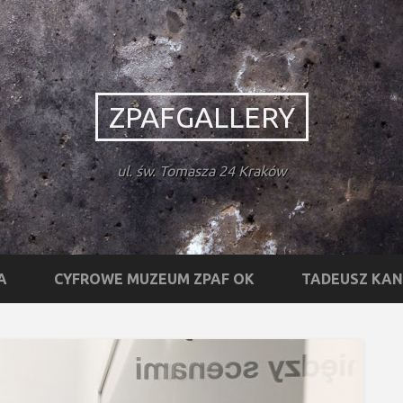
ZPAFGALLERY
ul. św. Tomasza 24 Kraków
A
CYFROWE MUZEUM ZPAF OK
TADEUSZ KA