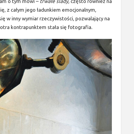
 sam o tym mówi –
trwałe ślady,
często również na
ię, z całym jego ładunkiem emocjonalnym,
ię w inny wymiar rzeczywistości, pozwalający na
iotra kontrapunktem stała się fotografia.