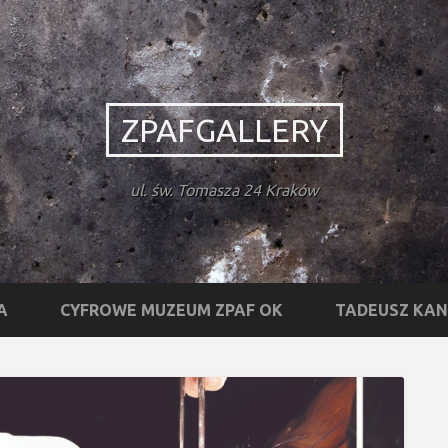
ZPAFGALLERY
ul. św. Tomasza 24 Kraków
A
CYFROWE MUZEUM ZPAF OK
TADEUSZ KA