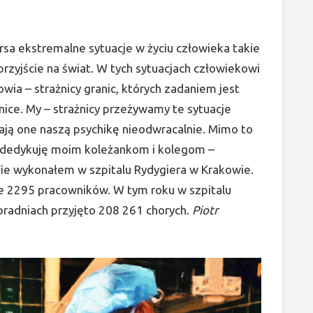
rsa ekstremalne sytuacje w życiu człowieka takie
 przyjście na świat. W tych sytuacjach człowiekowi
wia – strażnicy granic, których zadaniem jest
ice. My – strażnicy przeżywamy te sytuacje
ją one naszą psychikę nieodwracalnie. Mimo to
 dedykuję moim koleżankom i kolegom –
ie wykonałem w szpitalu Rydygiera w Krakowie.
ie 2295 pracowników. W tym roku w szpitalu
radniach przyjęto 208 261 chorych.
Piotr