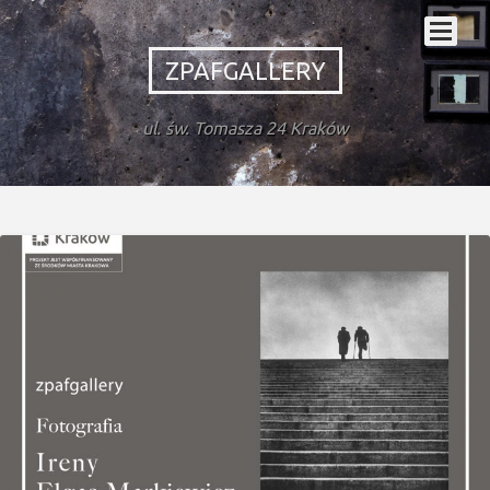
ZPAFGALLERY
ul. św. Tomasza 24 Kraków