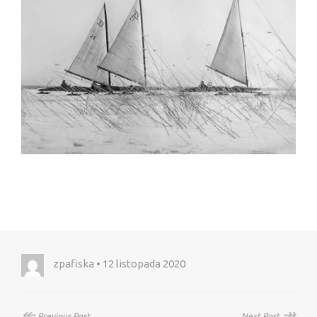
zpafiska • 12 listopada 2020
↞
↠
Previous Post
Next Post