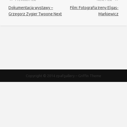
Dokumentacja wystawy –
Film: Fotografia Ireny Elgas-
Grzegorz Zygier Twoone Next
Markiewicz
Copyright © 2014
zpafgallery
–
Griffin Theme