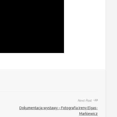
↠
Next Post
Dokumentacja wystawy – Fotografia Ireny Elgas-
Markiewicz