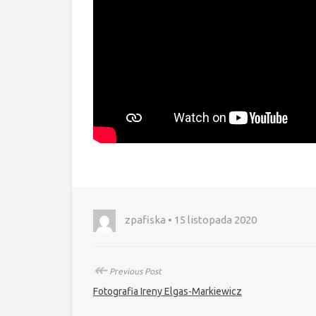
zpafiska • 15 listopada 2020
↞
Previous Post
Fotografia Ireny Elgas-Markiewicz