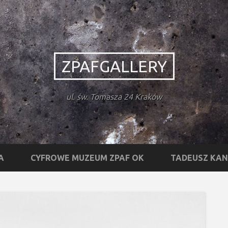
ZPAFGALLERY
ul. św. Tomasza 24 Kraków
A
CYFROWE MUZEUM ZPAF OK
TADEUSZ KA