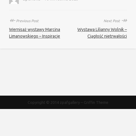
↞
↠
Previous Post
Next Post
Wernisaż wystawy Marcina
Wystawa Lilianny Wolnik –
Limanowskiego – Inspiracje
Ciągłość nietrwałości
Copyright © 2014
zpafgallery
–
Griffin Theme