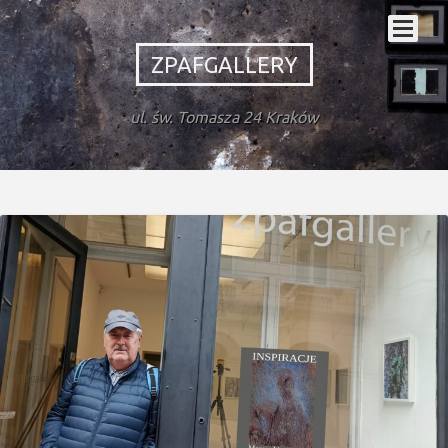
ZPAFGALLERY
ul. św. Tomasza 24 Kraków