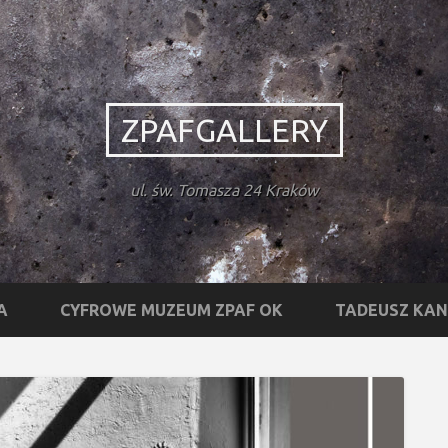
ZPAFGALLERY
ul. św. Tomasza 24 Kraków
A
CYFROWE MUZEUM ZPAF OK
TADEUSZ KA