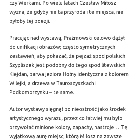
czy Werkami. Po wielu latach Czesław Miłosz
wyzna, że gdyby nie ta przyroda i te miejsca, nie
byłoby tej poezji.
Pracując nad wystawą, Prażmowski celowo dążył
do unifika­cji obrazów; często symetrycznych
zestawień, aby pokazać, że pej­zaż spod polskich
Szypliszek jest podobny do tego spod litewskich
Kiejdan, barwa jeziora Hołny identyczna z kolorem
Wilejki, a drze­wa w Tauroszyszkach i
Podkomorzynku – te same.
Autor wystawy sięgnął po nieostrość jako środek
artystycz­nego wyrazu, przez co łatwiej mu było
przywołać minione kolo­ry, zapachy, nastroje… Tę
wyjątkową aurę miejsc, którą Miłosz na zawsze