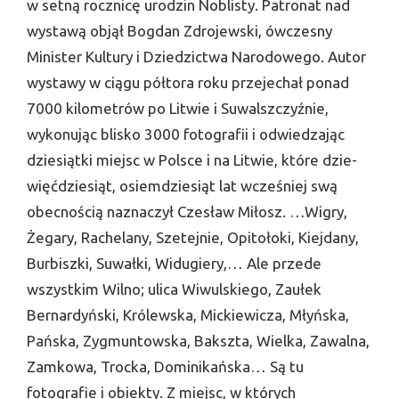
w set­ną rocznicę urodzin Noblisty. Patronat nad
wystawą objął Bogdan Zdrojewski, ówczesny
Minister Kultury i Dziedzictwa Narodowego. Autor
wystawy w ciągu półtora roku przejechał ponad
7000 kilome­trów po Litwie i Suwalszczyźnie,
wykonując blisko 3000 fotografii i odwiedzając
dziesiątki miejsc w Polsce i na Litwie, które dzie­
więćdziesiąt, osiemdziesiąt lat wcześniej swą
obecnością naznaczył Czesław Miłosz. …Wigry,
Żegary, Rachelany, Szetejnie, Opitoło­ki, Kiejdany,
Burbiszki, Suwałki, Widugiery,… Ale przede
wszyst­kim Wilno; ulica Wiwulskiego, Zaułek
Bernardyński, Królewska, Mickiewicza, Młyńska,
Pańska, Zygmuntowska, Bakszta, Wielka, Zawalna,
Zamkowa, Trocka, Dominikańska… Są tu
fotografie i obiekty. Z miejsc, w których