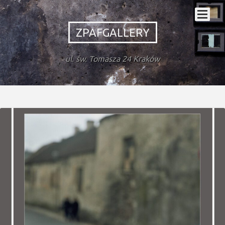
ZPAFGALLERY
ul. św. Tomasza 24 Kraków