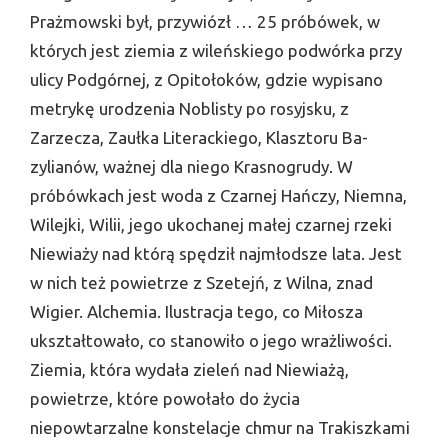
Prażmowski był, przywiózł … 25 pró­bówek, w
których jest ziemia z wileńskiego podwórka przy
ulicy Podgórnej, z Opitołoków, gdzie wypisano
metrykę urodzenia No­blisty po rosyjsku, z
Zarzecza, Zaułka Literackiego, Klasztoru Ba­
zylianów, ważnej dla niego Krasnogrudy. W
próbówkach jest woda z Czarnej Hańczy, Niemna,
Wilejki, Wilii, jego ukochanej małej czar­nej rzeki
Niewiaży nad którą spędził najmłodsze lata. Jest
w nich też powietrze z Szetejń, z Wilna, znad
Wigier. Alchemia. Ilustracja tego, co Miłosza
ukształtowało, co stanowiło o jego wrażliwości.
Ziemia, która wydała zieleń nad Niewiażą,
powietrze, które powołało do ży­cia
niepowtarzalne konstelacje chmur na Trakiszkami