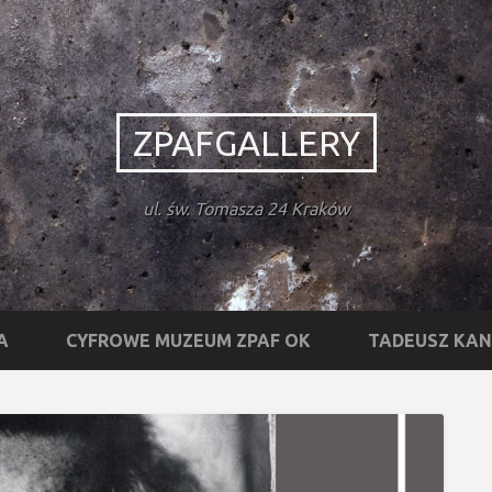
ZPAFGALLERY
ul. św. Tomasza 24 Kraków
A
CYFROWE MUZEUM ZPAF OK
TADEUSZ KA