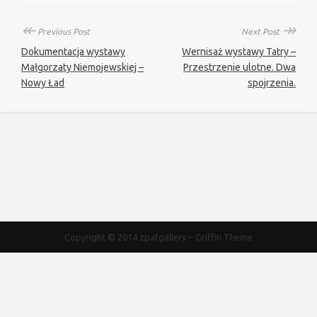
↞
↠
Previous Post
Next Post
Dokumentacja wystawy
Wernisaż wystawy Tatry –
Małgorzaty Niemojewskiej –
Przestrzenie ulotne. Dwa
Nowy Ład
spojrzenia.
Copyright © 2014
zpafgallery
–
Griffin Theme