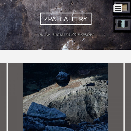
ZPAFGALLERY
ul. św. Tomasza 24 Kraków