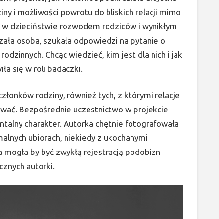
ziny i możliwości powrotu do bliskich relacji mimo
a w dzieciństwie rozwodem rodziców i wynikłym
ała osoba, szukała odpowiedzi na pytanie o
odzinnych. Chcąc wiedzieć, kim jest dla nich i jak
iła się w roli badaczki.
 członków rodziny, również tych, z którymi relacje
etować. Bezpośrednie uczestnictwo w projekcie
talny charakter. Autorka chętnie fotografowała
alnych ubiorach, niekiedy z ukochanymi
a mogła by być zwykłą rejestracją podobizn
cznych autorki.