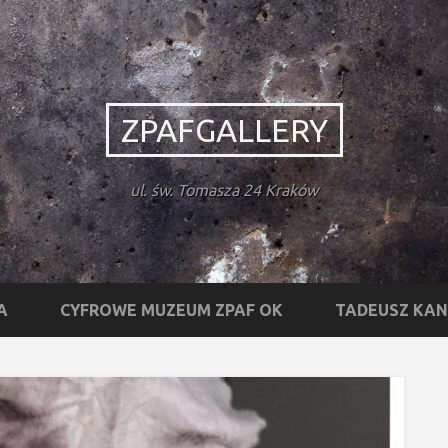
ZPAFGALLERY
ul. św. Tomasza 24 Kraków
A
CYFROWE MUZEUM ZPAF OK
TADEUSZ KA