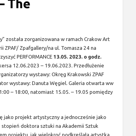
– The
y” została zorganizowana w ramach Crakow Art
i ZPAF/ Zpafgallery/na ul. Tomasza 24 na
warzyszyć PERFORMANCE
13.05. 2023. o godz.
kersa 12.06.2023 – 19.06.2023. Przedłużenie
rganizatorzy wystawy: Okręg Krakowski ZPAF
ator wystawy: Danuta Węgiel. Galeria otwarta ww
:00 – 18:00, natomiast 15.05. – 19.05 pomiędzy
ę jako projekt artystyczny a jednocześnie jako
 stopień doktora sztuki na Akademii Sztuk
m projektu, jak wielokroć podkreślała artystka