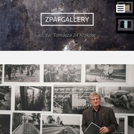
ZPAFGALLERY
ul. św. Tomasza 24 Kraków