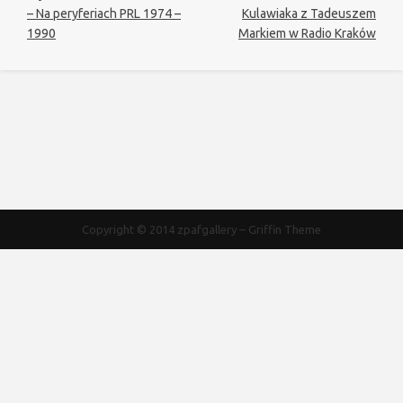
– Na peryferiach PRL 1974 –
Kulawiaka z Tadeuszem
1990
Markiem w Radio Kraków
Copyright © 2014
zpafgallery
–
Griffin Theme