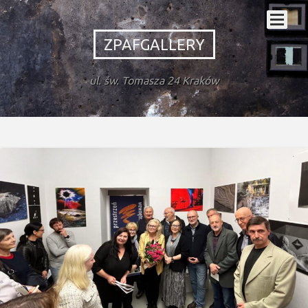
ZPAFGALLERY
ul. św. Tomasza 24 Kraków