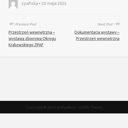
zpafiska • 20 maja 2025
↞
↠
Previous Post
Next Post
Przestrzeń wewnętrzna –
Dokumentacja wystawy –
wystawa zbiorowa Okręgu
Przestrzeń wewnętrzna
Krakowskiego ZPAF
Copyright © 2014
zpafgallery
–
Griffin Theme