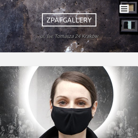
ZPAFGALLERY
ul. św. Tomasza 24 Kraków