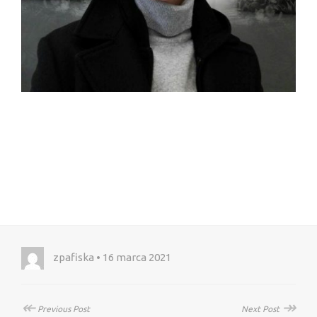
zpafiska • 16 marca 2021
↞
↠
Previous Post
Next Post