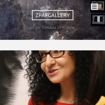
ZPAFGALLERY
ul. św. Tomasza 24 Kraków