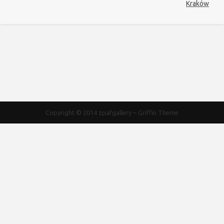
Kraków
Copyright © 2014
zpafgallery
–
Griffin Theme