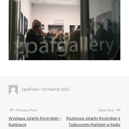
zpafiska • 20 marca 2022
↞
↠
Previous Post
Next Post
Wystawa Jolanty Rycerskiej –
Rozmowa Jolanty Rycerskiej z
Iluminacje
Tadeuszem Markiem w Radio