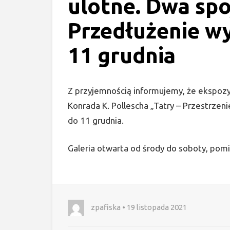
ulotne. Dwa spo
Przedłużenie w
11 grudnia
Z przyjemnością informujemy, że ekspoz
Konrada K. Pollescha „Tatry – Przestrzen
do 11 grudnia.
Galeria otwarta od środy do soboty, pomi
zpafiska • 19 listopada 2021