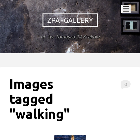
ZPAFGALLERY
ul. św. Tomasza 24 Kraków
Images
0
tagged
"walking"