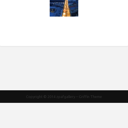
Copyright © 2014
zpafgallery
–
Griffin Theme