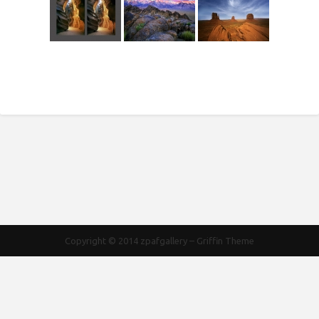
Copyright © 2014
zpafgallery
–
Griffin Theme