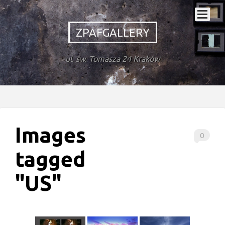
ZPAFGALLERY
ul. św. Tomasza 24 Kraków
Images
0
tagged
"US"