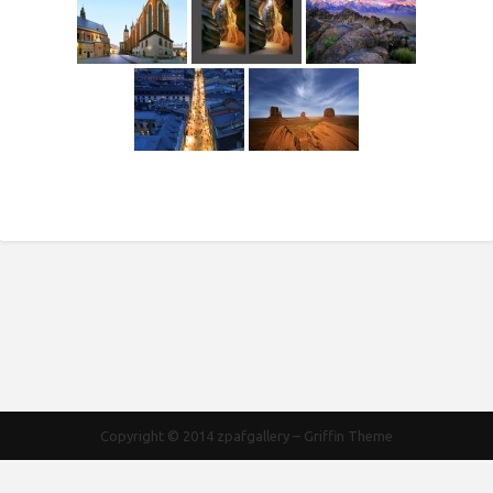
Copyright © 2014
zpafgallery
–
Griffin Theme