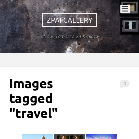
ZPAFGALLERY
ul. św. Tomasza 24 Kraków
Images
0
tagged
"travel"