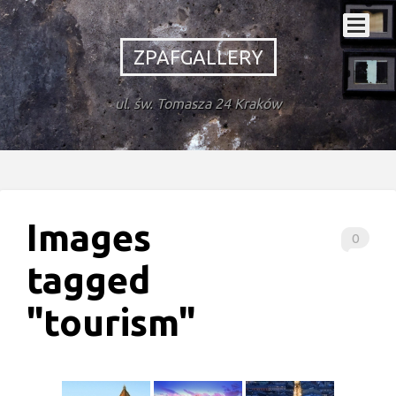
ZPAFGALLERY
ul. św. Tomasza 24 Kraków
Images
0
tagged
"tourism"