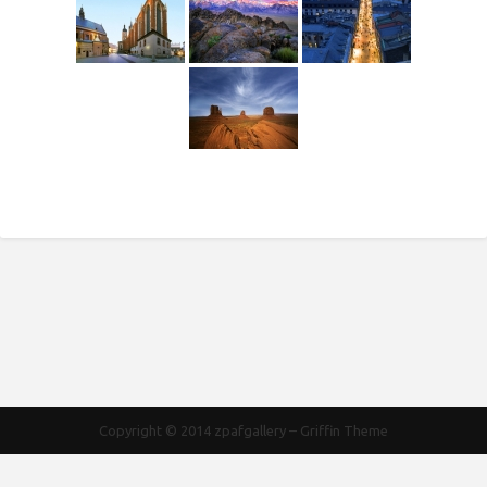
Copyright © 2014
zpafgallery
–
Griffin Theme