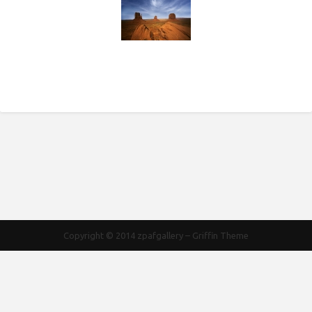
Copyright © 2014
zpafgallery
–
Griffin Theme