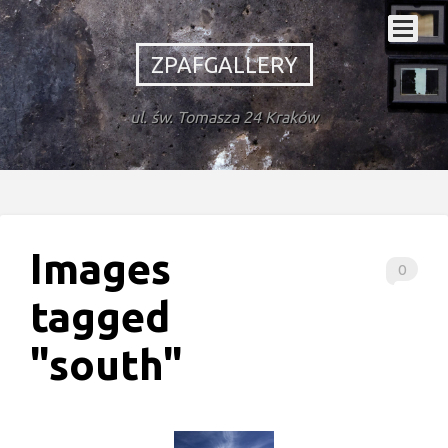
ZPAFGALLERY
ul. św. Tomasza 24 Kraków
Images
0
tagged
"south"