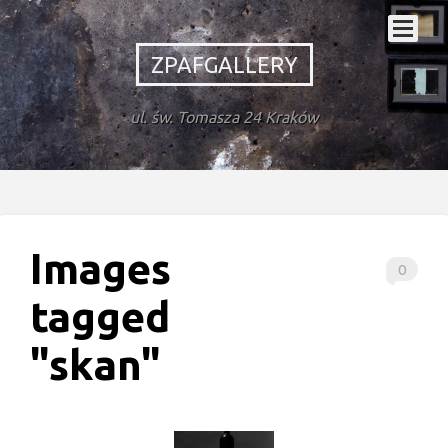
ZPAFGALLERY
ul. św. Tomasza 24 Kraków
Images
0
tagged
"skan"