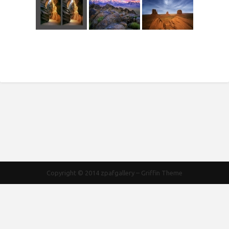
Copyright © 2014
zpafgallery
–
Griffin Theme