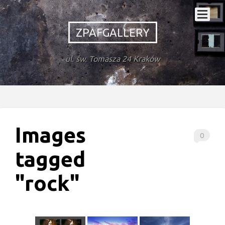
ZPAFGALLERY
ul. św. Tomasza 24 Kraków
Images
0
tagged
"rock"