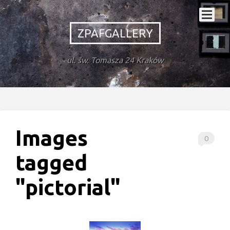
ZPAFGALLERY
ul. św. Tomasza 24 Kraków
Images
0
tagged
"pictorial"