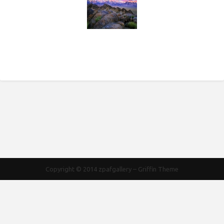
Copyright © 2014
zpafgallery
–
Griffin Theme