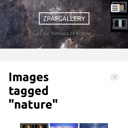
ZPAFGALLERY
ul. św. Tomasza 24 Kraków
Images
0
tagged
"nature"