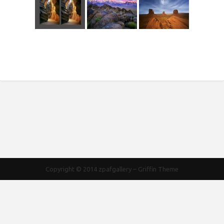
Copyright © 2014
zpafgallery
–
Griffin Theme