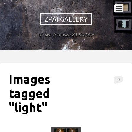
ZPAFGALLERY
ul. św. Tomasza 24 Kraków
Images
0
tagged
"light"