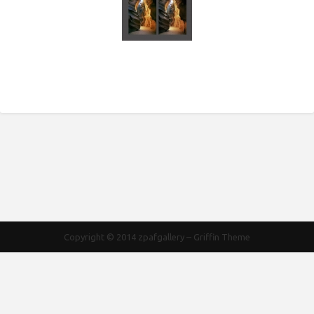
Copyright © 2014
zpafgallery
–
Griffin Theme