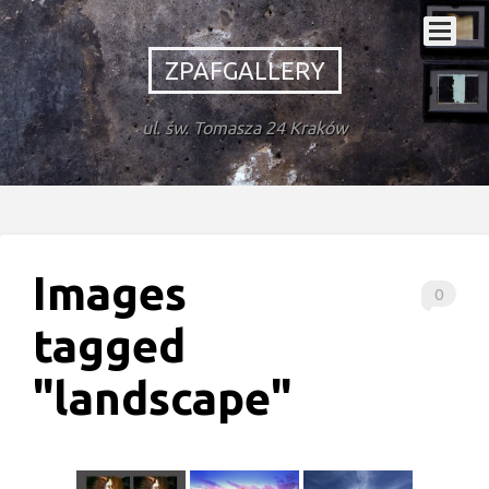
ZPAFGALLERY
ul. św. Tomasza 24 Kraków
Images
0
tagged
"landscape"