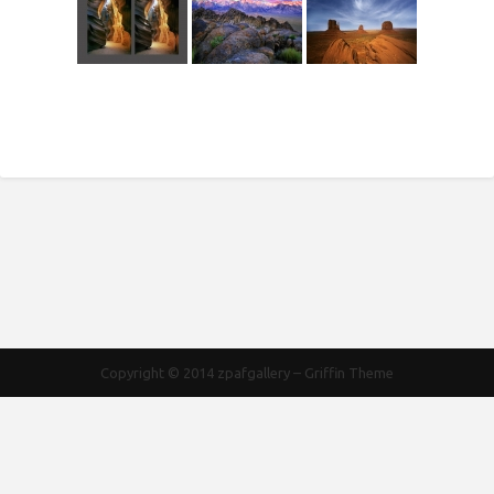
Copyright © 2014
zpafgallery
–
Griffin Theme