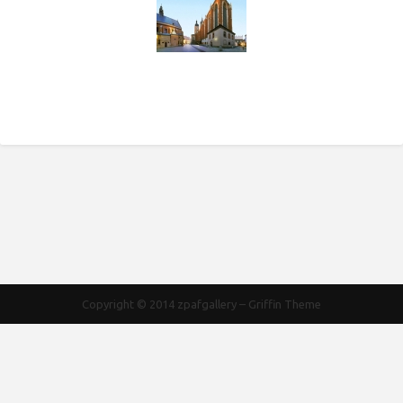
Copyright © 2014
zpafgallery
–
Griffin Theme