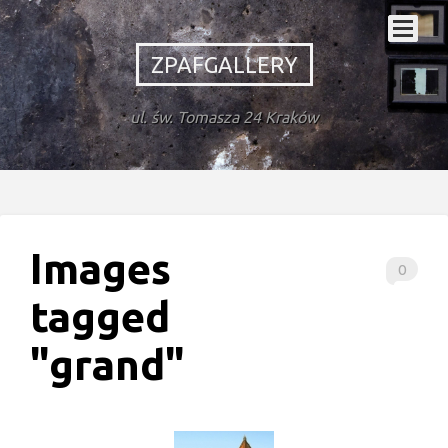
ZPAFGALLERY
ul. św. Tomasza 24 Kraków
Images
0
tagged
"grand"