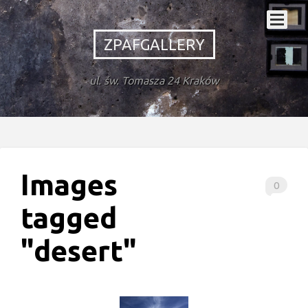
ZPAFGALLERY
ul. św. Tomasza 24 Kraków
Images
0
tagged
"desert"