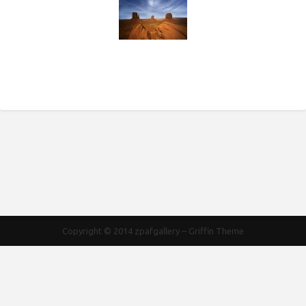
Copyright © 2014
zpafgallery
–
Griffin Theme