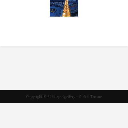
Copyright © 2014
zpafgallery
–
Griffin Theme