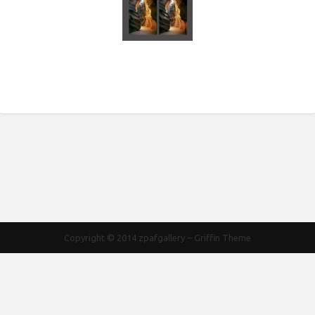
Copyright © 2014
zpafgallery
–
Griffin Theme