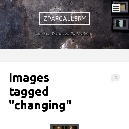
ZPAFGALLERY
ul. św. Tomasza 24 Kraków
Images
0
tagged
"changing"