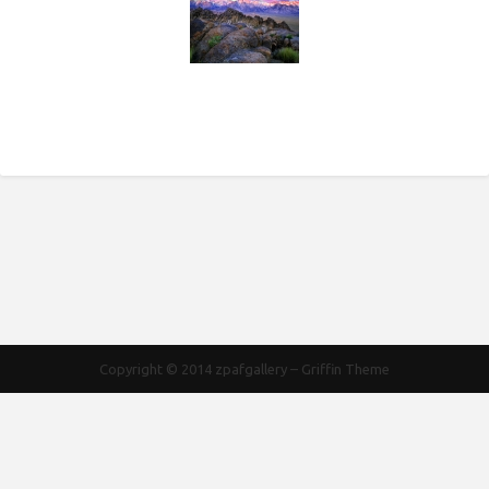
Copyright © 2014
zpafgallery
–
Griffin Theme