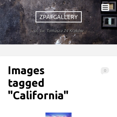
ZPAFGALLERY
ul. św. Tomasza 24 Kraków
Images
0
tagged
"California"