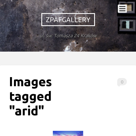
ZPAFGALLERY
ul. św. Tomasza 24 Kraków
Images
0
tagged
"arid"