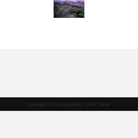
Copyright © 2014
zpafgallery
–
Griffin Theme