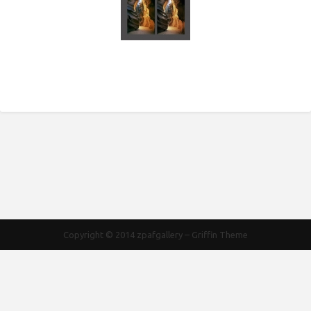
Copyright © 2014
zpafgallery
–
Griffin Theme