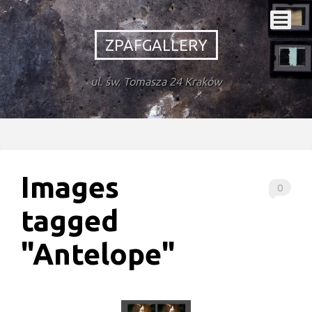
ZPAFGALLERY
ul. św. Tomasza 24 Kraków
Images
0
tagged
"Antelope"