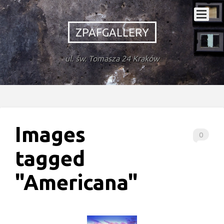
ZPAFGALLERY
ul. św. Tomasza 24 Kraków
Images
0
tagged
"Americana"