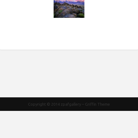
Copyright © 2014
zpafgallery
–
Griffin Theme