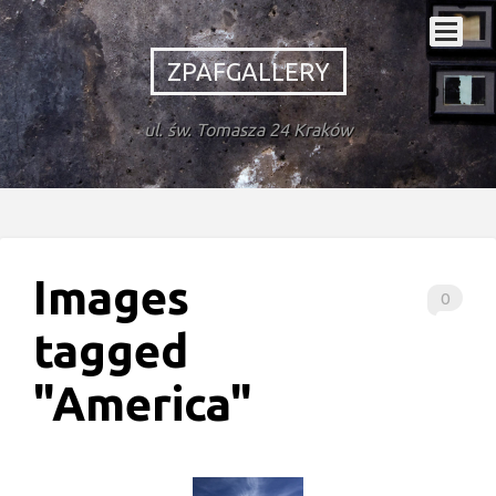
ZPAFGALLERY
ul. św. Tomasza 24 Kraków
Images
0
tagged
"America"