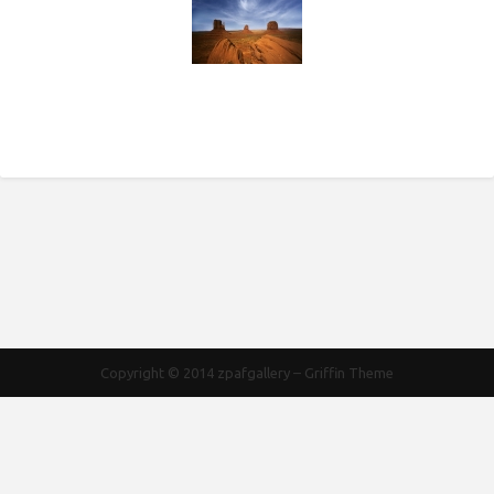
Copyright © 2014
zpafgallery
–
Griffin Theme