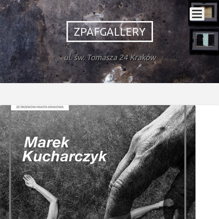
ZPAFGALLERY
ul. św. Tomasza 24 Kraków