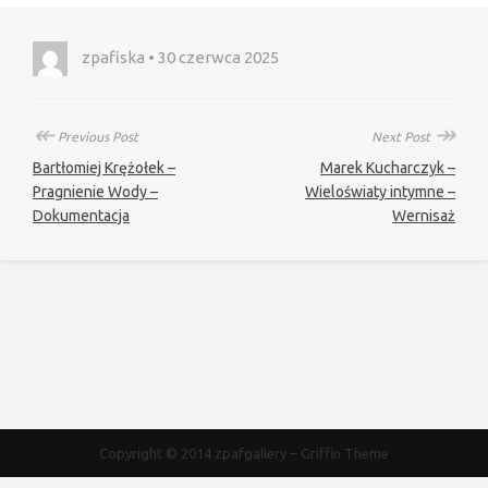
zpafiska • 30 czerwca 2025
↞
↠
Previous Post
Next Post
Bartłomiej Krężołek –
Marek Kucharczyk –
Pragnienie Wody –
Wieloświaty intymne –
Dokumentacja
Wernisaż
Copyright © 2014
zpafgallery
–
Griffin Theme