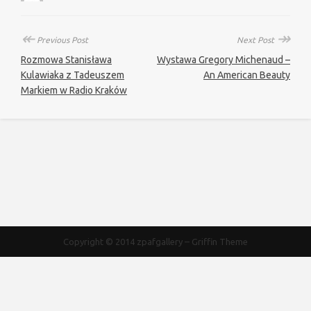
↞
↠
Previous Post
Next Post
Rozmowa Stanisława
Wystawa Gregory Michenaud –
Kulawiaka z Tadeuszem
An American Beauty
Markiem w Radio Kraków
Copyright © 2014
zpafgallery
–
Griffin Theme